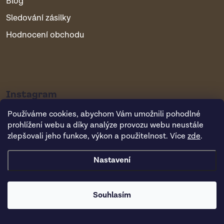
Blog
Sledování zásilky
Hodnocení obchodu
Instagram
Používáme cookies, abychom Vám umožnili pohodlné
prohlížení webu a díky analýze provozu webu neustále
zlepšovali jeho funkce, výkon a použitelnost. Více
zde
.
Nastavení
Copyright 2026
Vsepropejska.cz
. Všechna práva vyhrazena.
Souhlasím
Vytvořil Shoptet