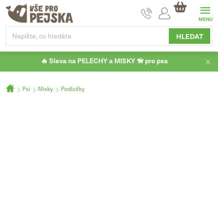
Přejít
NÁKUPNÍ
na
KOŠÍK
obsah
HLEDAT
🔥 Sleva na PELECHY a MISKY 🦮 pro psa
Domů
Psi
Misky
Podložky