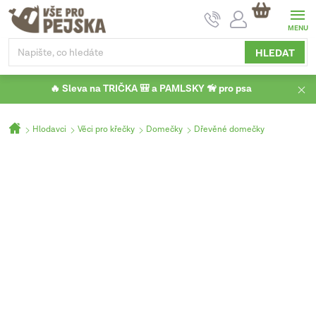
Přejít
NÁKUPNÍ
na
KOŠÍK
obsah
HLEDAT
🔥 Sleva na TRIČKA 🎒 a PAMLSKY 🦮 pro psa
Domů
Hlodavci
Věci pro křečky
Domečky
Dřevěné domečky