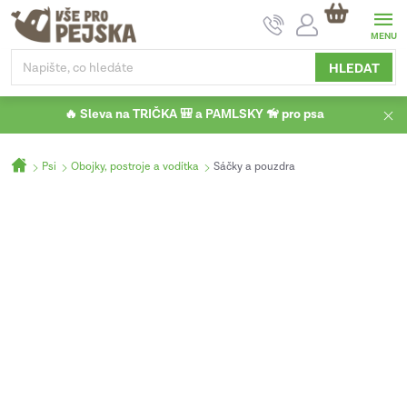
Přejít
NÁKUPNÍ
na
KOŠÍK
obsah
HLEDAT
🔥 Sleva na TRIČKA 🎒 a PAMLSKY 🦮 pro psa
Domů
Psi
Obojky, postroje a vodítka
Sáčky a pouzdra