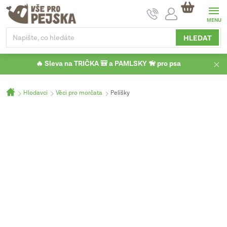
Přejít
NÁKUPNÍ
na
KOŠÍK
obsah
HLEDAT
🔥 Sleva na TRIČKA 🎒 a PAMLSKY 🦮 pro psa
Domů
Hlodavci
Věci pro morčata
Pelíšky