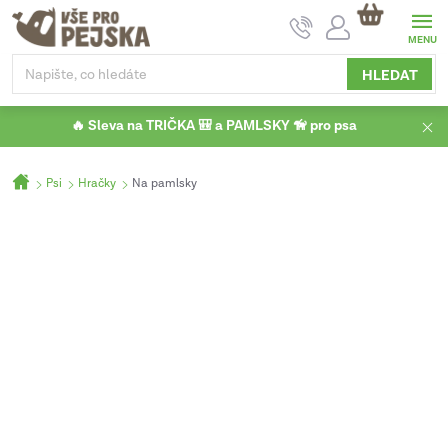
Přejít
NÁKUPNÍ
na
KOŠÍK
obsah
HLEDAT
🔥 Sleva na TRIČKA 🎒 a PAMLSKY 🦮 pro psa
Domů
Psi
Hračky
Na pamlsky