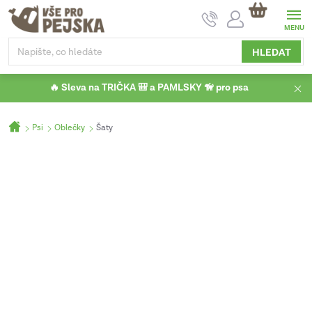
Přejít
NÁKUPNÍ
na
KOŠÍK
obsah
HLEDAT
🔥 Sleva na TRIČKA 🎒 a PAMLSKY 🦮 pro psa
Domů
Psi
Oblečky
Šaty