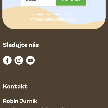
t
Vložením e-mailu souhlasíte
í
se
zpracováním osobních údajů
.
Sledujte nás
Kontakt
Robin Jurník