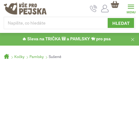
Přejít
NÁKUPNÍ
na
KOŠÍK
obsah
HLEDAT
🔥 Sleva na TRIČKA 🎒 a PAMLSKY 🦮 pro psa
Domů
Kočky
Pamlsky
Sušené