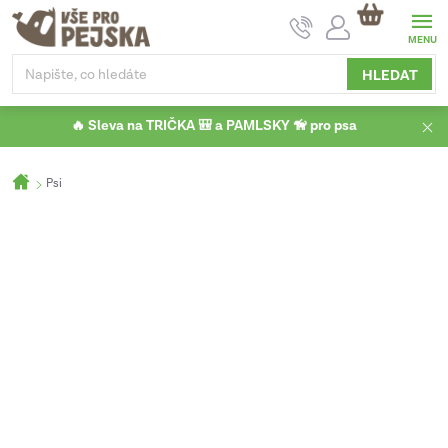
Přejít
NÁKUPNÍ
na
KOŠÍK
obsah
HLEDAT
🔥 Sleva na TRIČKA 🎒 a PAMLSKY 🦮 pro psa
Domů
Psi