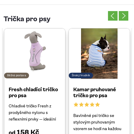
Trička pro psy
Běžná postava
Široký hrudník
Fresh chladící tričko
Kamar pruhované
pro psa
tričko pro psa
Chladivé tričko Fresh z
prodyšného nylonu s
Bavlněné psí tričko se
reflexními prvky — ideální
stylovým pruhovaným
na letní procházky pro psy s
vzorem se hodí na každou
158 Kč
od
běžnou postavou. Elastický