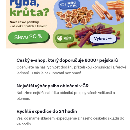
-
s
h
o
p
Český e-shop, který doporučuje 8000+ pejskařů
Oceňujete na nás rychlost dodání, přátelskou komunikaci a férové
jednání. U nás je nakupování bez obav!
Největší výběr psího oblečení v ČR
Nabízíme nejširší nabídku oblečků pro psy všech velikostí a
plemen.
Rychlá expedice do 24 hodin
Vše, co máme skladem, expedujeme z našeho českého skladu do
24 hodin.