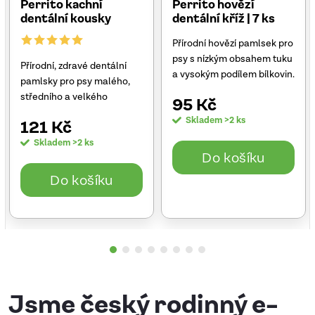
Perrito kachní
Perrito hovězí
dentální kousky
dentální kříž | 7 ks
300g
Přírodní hovězí pamlsek pro
psy s nízkým obsahem tuku
Přírodní, zdravé dentální
a vysokým podílem bílkovin.
pamlsky pro psy malého,
Je sušený horkým
středního a velkého
95 Kč
vzduchem, díky čemuž si
vzrůstu. Lahodná příchuť
zachovává svou chuť i vůni.
Skladem
>2 ks
121 Kč
kachního masa ve tvaru
Skvěle se hodí jako
kousků. Český výrobek.
Skladem
>2 ks
chutná...
Do košíku
Do košíku
Jsme český rodinný e-