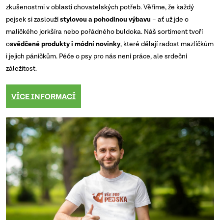
zkušenostmi v oblasti chovatelských potřeb. Věříme, že každý
pejsek si zaslouží
stylovou a pohodlnou výbavu
– ať už jde o
maličkého jorkšíra nebo pořádného buldoka. Náš sortiment tvoří
o
svědčené produkty i módní novinky
, které dělají radost mazlíčkům
i jejich páníčkům. Péče o psy pro nás není práce, ale srdeční
záležitost.
VÍCE INFORMACÍ