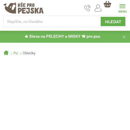
Přejít
NÁKUPNÍ
na
KOŠÍK
obsah
HLEDAT
🔥 Sleva na PELECHY a MISKY 🦮 pro psa
Domů
Psi
Oblečky