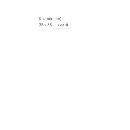
38 x 35
+ další