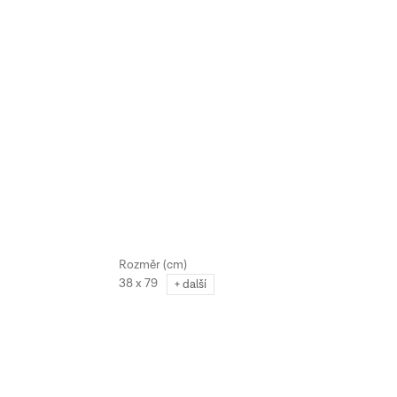
38 x 79
+ další