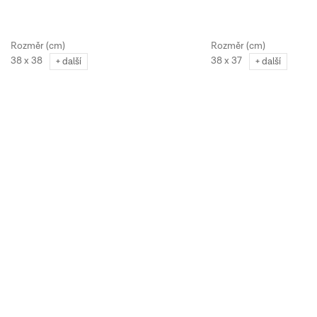
38 x 38
38 x 37
+ další
+ další