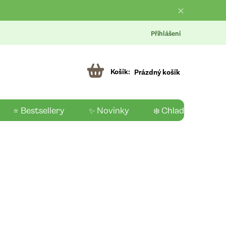
Přihlášení
Prázdný košík
⭐ Bestsellery
✨ Novinky
❄️ Chladící produk