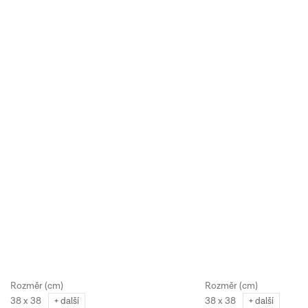
38 x 38
38 x 38
+ další
+ další