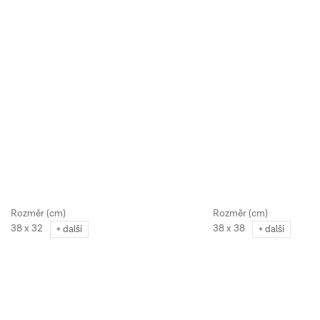
38 x 32
38 x 38
+ další
+ další