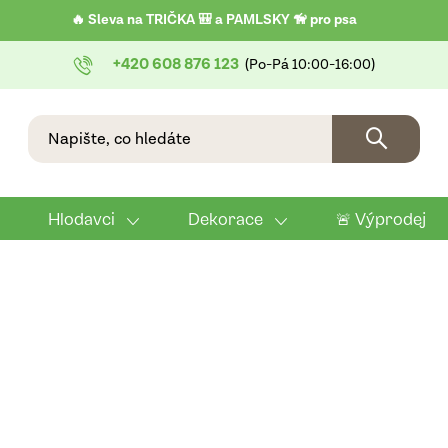
🔥 Sleva na TRIČKA 🎒 a PAMLSKY 🦮 pro psa
+420 608 876 123
Hlodavci
Dekorace
🚨 Výprodej