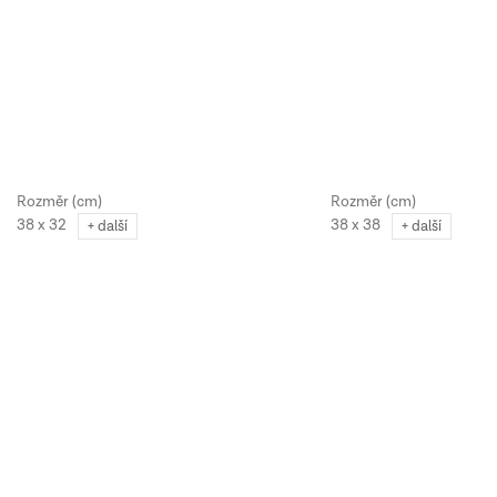
38 x 32
38 x 38
+ další
+ další