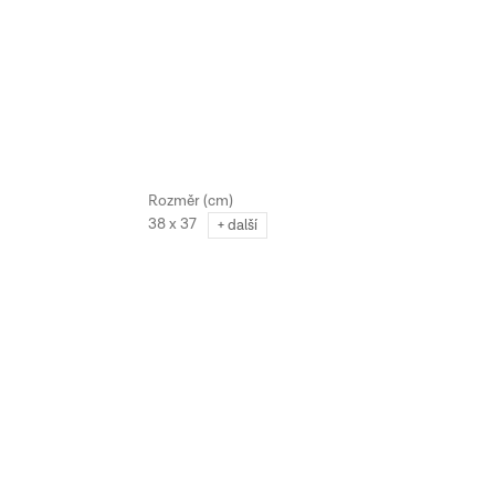
38 x 37
+ další