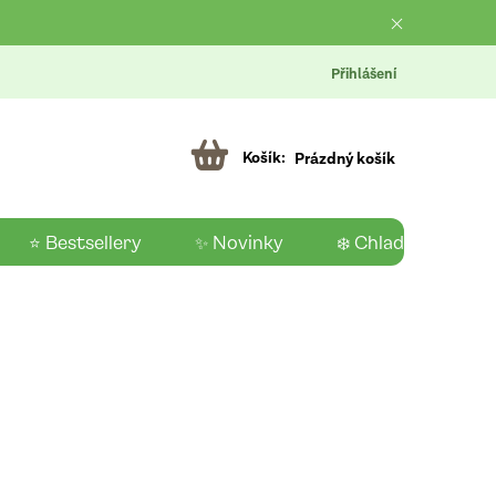
Přihlášení
Prázdný košík
⭐ Bestsellery
✨ Novinky
❄️ Chladící produk