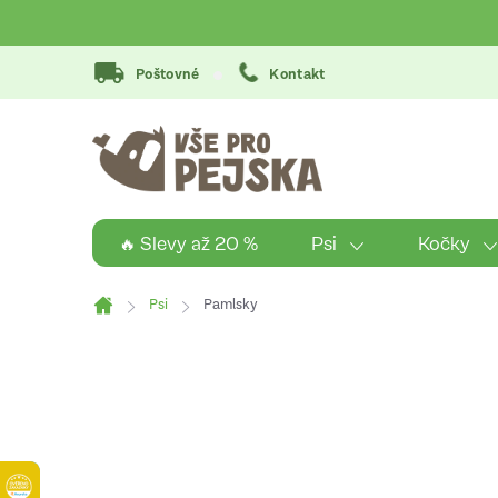
Přejít
na
obsah
Poštovné
Kontakt
Psi
Kočky
🔥 Slevy až 20 %
Psi
Pamlsky
Domů