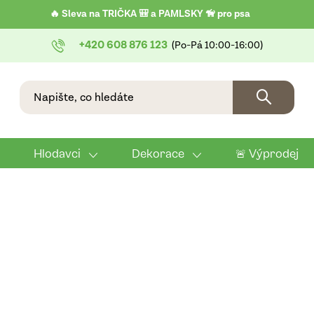
🔥 Sleva na TRIČKA 🎒 a PAMLSKY 🦮 pro psa
+420 608 876 123
Hlodavci
Dekorace
🚨 Výprodej