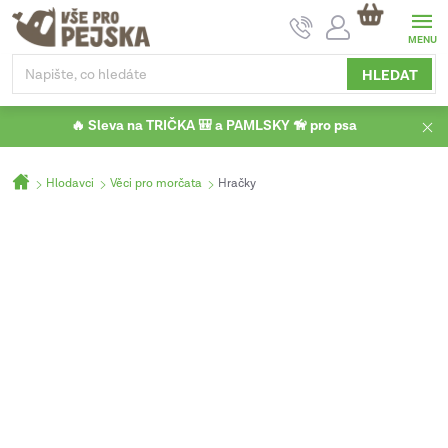
Přejít
NÁKUPNÍ
na
KOŠÍK
obsah
HLEDAT
🔥 Sleva na TRIČKA 🎒 a PAMLSKY 🦮 pro psa
Domů
Hlodavci
Věci pro morčata
Hračky