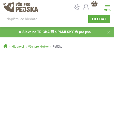
Přejít
NÁKUPNÍ
na
KOŠÍK
obsah
HLEDAT
🔥 Sleva na TRIČKA 🎒 a PAMLSKY 🦮 pro psa
Domů
Hlodavci
Věci pro křečky
Pelíšky