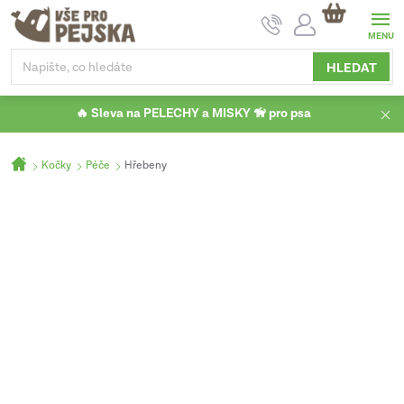
Přejít
NÁKUPNÍ
na
KOŠÍK
obsah
HLEDAT
🔥 Sleva na PELECHY a MISKY 🦮 pro psa
Domů
Kočky
Péče
Hřebeny