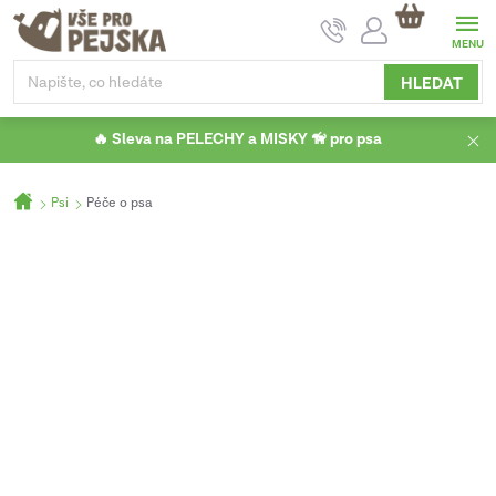
Přejít
NÁKUPNÍ
na
KOŠÍK
obsah
HLEDAT
🔥 Sleva na PELECHY a MISKY 🦮 pro psa
Domů
Psi
Péče o psa