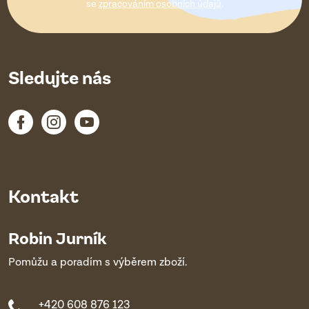
í
se
zpracováním osobních údajů
.
Sledujte nás
Kontakt
Robin Jurník
Pomůžu a poradím s výběrem zboží.
+420 608 876 123