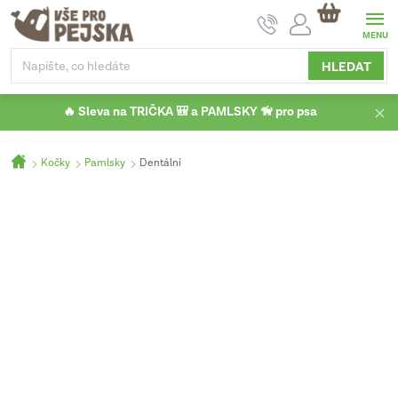
Přejít
NÁKUPNÍ
na
KOŠÍK
obsah
HLEDAT
🔥 Sleva na TRIČKA 🎒 a PAMLSKY 🦮 pro psa
Domů
Kočky
Pamlsky
Dentální