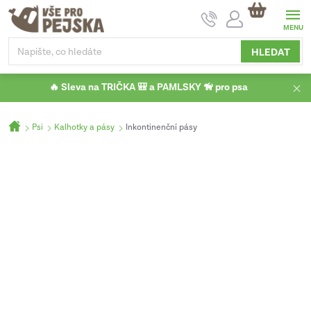
Přejít
NÁKUPNÍ
na
KOŠÍK
obsah
HLEDAT
🔥 Sleva na TRIČKA 🎒 a PAMLSKY 🦮 pro psa
Domů
Psi
Kalhotky a pásy
Inkontinenční pásy