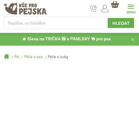
Přejít
NÁKUPNÍ
na
KOŠÍK
obsah
HLEDAT
🔥 Sleva na TRIČKA 🎒 a PAMLSKY 🦮 pro psa
Domů
Psi
Péče o psa
Péče o zuby