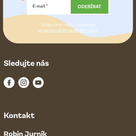
a
ODEBÍRAT
E-mail
t
Vložením e-mailu souhlasíte
í
se
zpracováním osobních údajů
.
Sledujte nás
Kontakt
Robin Jurník