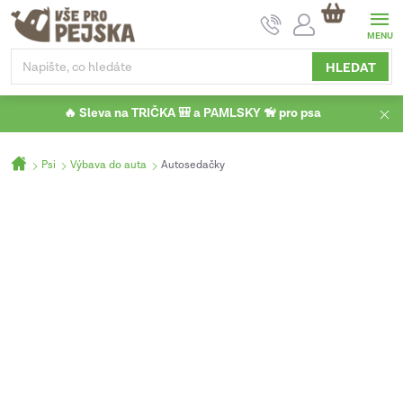
Přejít
NÁKUPNÍ
na
KOŠÍK
obsah
HLEDAT
🔥 Sleva na TRIČKA 🎒 a PAMLSKY 🦮 pro psa
Domů
Psi
Výbava do auta
Autosedačky