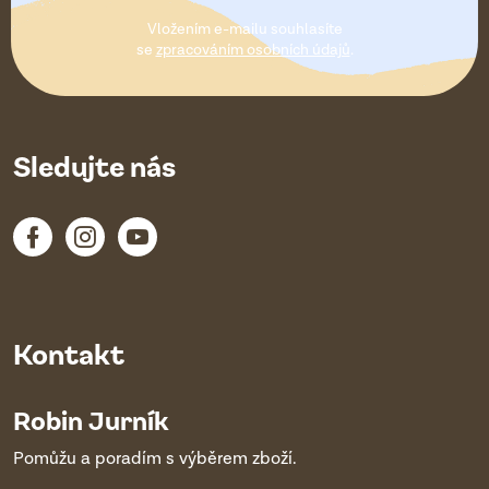
t
Vložením e-mailu souhlasíte
í
se
zpracováním osobních údajů
.
Sledujte nás
Kontakt
Robin Jurník
Pomůžu a poradím s výběrem zboží.