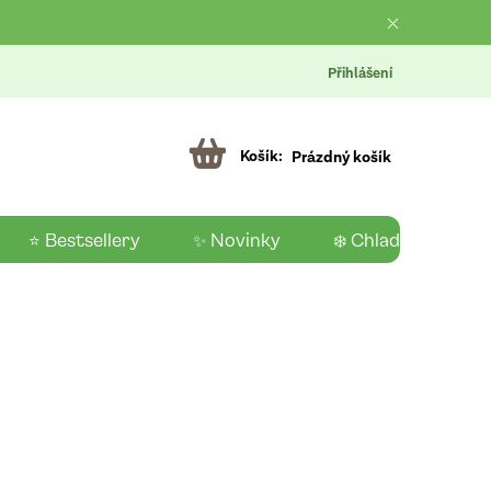
Přihlášení
Prázdný košík
⭐ Bestsellery
✨ Novinky
❄️ Chladící produk