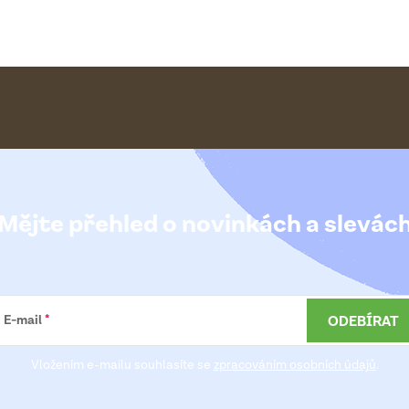
Mějte přehled o novinkách
a slevác
ODEBÍRAT
E-mail
Vložením e-mailu souhlasíte se
zpracováním osobních údajů
.