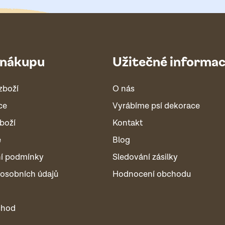
 nákupu
Užitečné informa
zboží
O nás
ce
Vyrábíme psí dekorace
boží
Kontakt
é
Blog
í podmínky
Sledování zásilky
osobních údajů
Hodnocení obchodu
chod