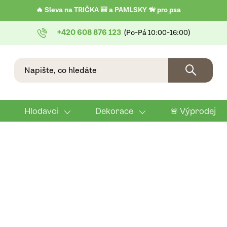
🔥 Sleva na TRIČKA 🎒 a PAMLSKY 🦮 pro psa
+420 608 876 123
Hlodavci
Dekorace
🚨 Výprodej