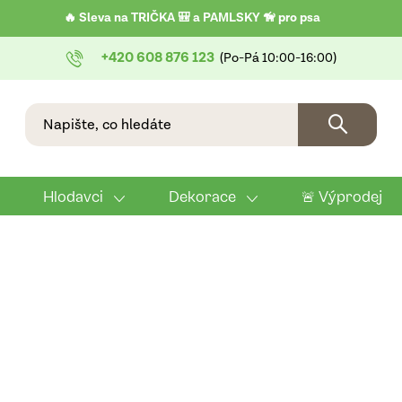
🔥 Sleva na TRIČKA 🎒 a PAMLSKY 🦮 pro psa
+420 608 876 123
Hlodavci
Dekorace
🚨 Výprodej