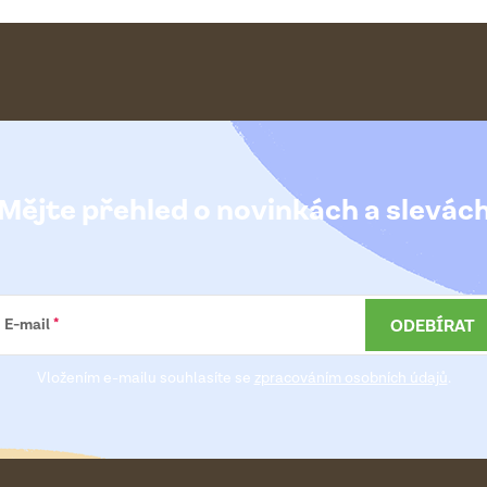
Mějte přehled o novinkách
a slevác
ODEBÍRAT
E-mail
Vložením e-mailu souhlasíte se
zpracováním osobních údajů
.