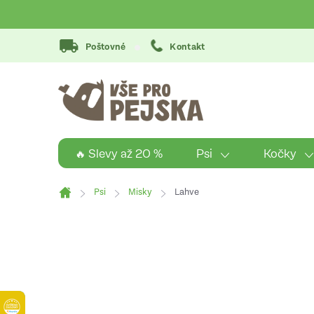
Přejít
na
obsah
Poštovné
Kontakt
Psi
Kočky
🔥 Slevy až 20 %
Psi
Misky
Lahve
Domů