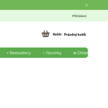
Přihlášení
Prázdný košík
⭐ Bestsellery
✨ Novinky
❄️ Chladící produk