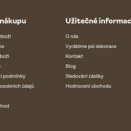
 nákupu
Užitečné informa
zboží
O nás
ce
Vyrábíme psí dekorace
boží
Kontakt
é
Blog
í podmínky
Sledování zásilky
osobních údajů
Hodnocení obchodu
chod