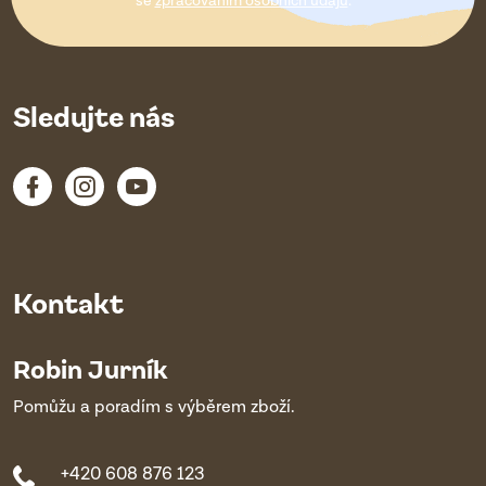
í
se
zpracováním osobních údajů
.
Sledujte nás
Kontakt
Robin Jurník
Pomůžu a poradím s výběrem zboží.
+420 608 876 123