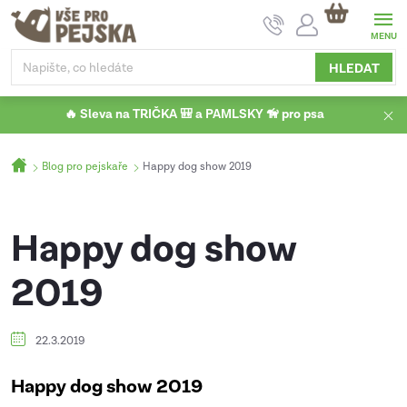
Přejít
NÁKUPNÍ
na
KOŠÍK
obsah
HLEDAT
🔥 Sleva na TRIČKA 🎒 a PAMLSKY 🦮 pro psa
Domů
Blog pro pejskaře
Happy dog show 2019
Happy dog show
2019
22.3.2019
Happy dog show 2019