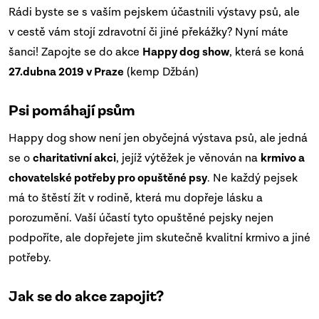
Rádi byste se s vaším pejskem účastnili výstavy psů, ale
v cestě vám stojí zdravotní či jiné překážky? Nyní máte
šanci! Zapojte se do akce
Happy dog show
, která se koná
27.dubna 2019 v Praze
(kemp Džbán)
Psi pomáhají psům
Happy dog show není jen obyčejná výstava psů, ale jedná
se o
charitativní akci
, jejíž výtěžek je věnován na
krmivo a
chovatelské potřeby pro opuštěné psy
. Ne každý pejsek
má to štěstí žít v rodině, která mu dopřeje lásku a
porozumění. Vaší účastí tyto opuštěné pejsky nejen
podpoříte, ale dopřejete jim skutečně kvalitní krmivo a jiné
potřeby.
Jak se do akce zapojit?