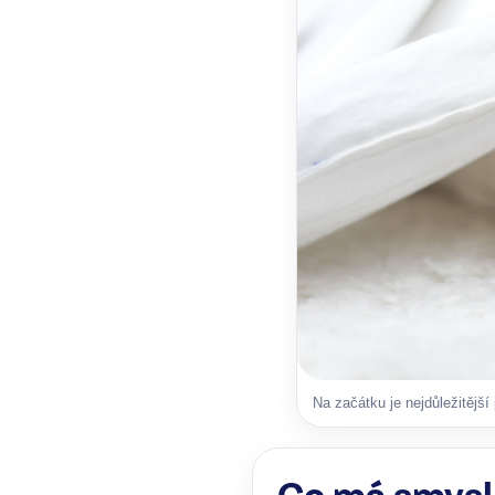
Na začátku je nejdůležitější
Co má smysl 