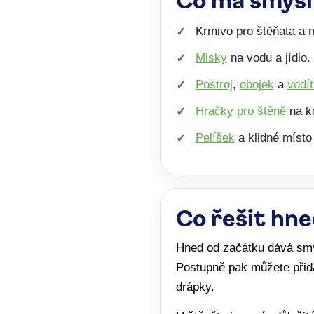
Krmivo pro štěňata a
Misky
na vodu a jídlo.
Postroj
,
obojek
a
vodí
Hračky pro štěně
na k
Pelíšek
a klidné místo
Co řešit hne
Hned od začátku dává smys
Postupně pak můžete přid
drápky.