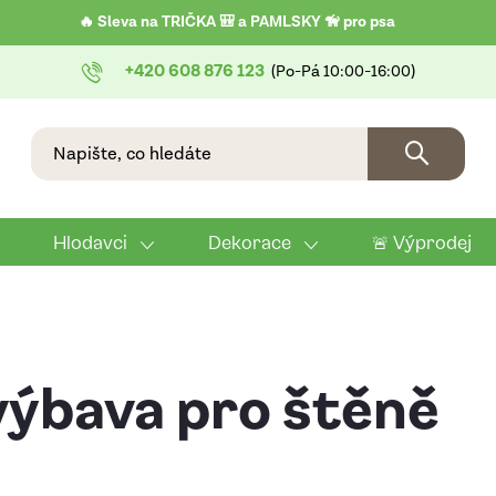
🔥 Sleva na TRIČKA 🎒 a PAMLSKY 🦮 pro psa
+420 608 876 123
Hlodavci
Dekorace
🚨 Výprodej
výbava pro štěně