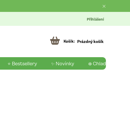
Přihlášení
Prázdný košík
⭐ Bestsellery
✨ Novinky
❄️ Chladící produk