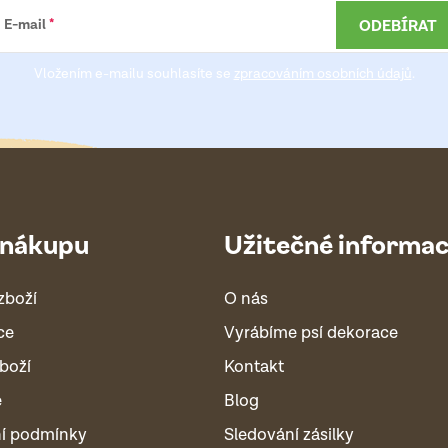
ODEBÍRAT
E-mail
Vložením e-mailu souhlasíte se
zpracováním osobních údajů
.
 nákupu
Užitečné informa
zboží
O nás
ce
Vyrábíme psí dekorace
boží
Kontakt
é
Blog
í podmínky
Sledování zásilky