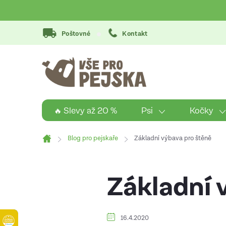
Přejít
na
obsah
Poštovné
Kontakt
Psi
Kočky
🔥 Slevy až 20 %
Blog pro pejskaře
Základní výbava pro štěně
Domů
Základní 
16.4.2020