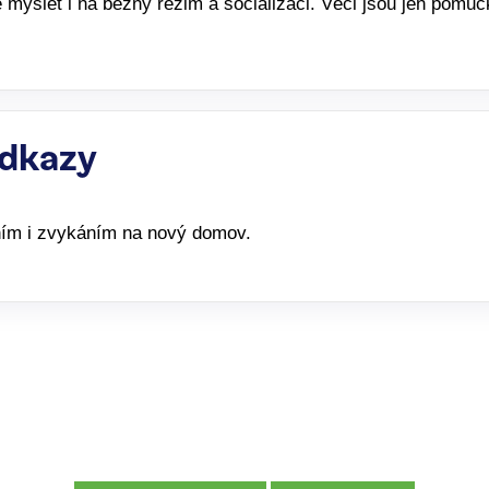
é myslet i na běžný režim a socializaci. Věci jsou jen pomů
odkazy
ím i zvykáním na nový domov.