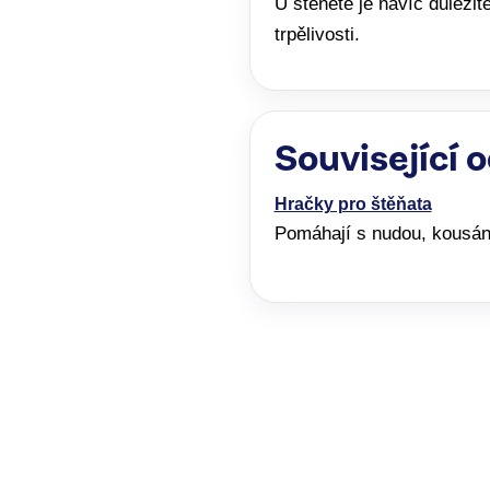
U štěněte je navíc důležit
trpělivosti.
Související 
Hračky pro štěňata
Pomáhají s nudou, kousán