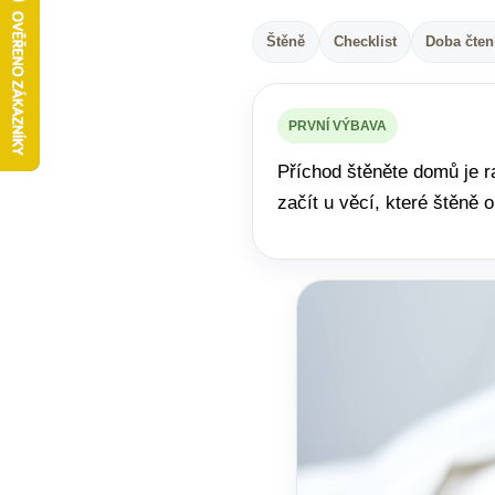
Štěně
Checklist
Doba čten
PRVNÍ VÝBAVA
Příchod štěněte domů je r
začít u věcí, které štěně 