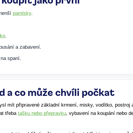
 menší
pamlsky
.
tko
.
ousání a zabavení.
 na spaní.
d a co může chvíli počkat
l mít připravené základní krmení, misky, vodítko, postroj 
at třeba
tašku nebo přepravku
, vybavení na koupání nebo det