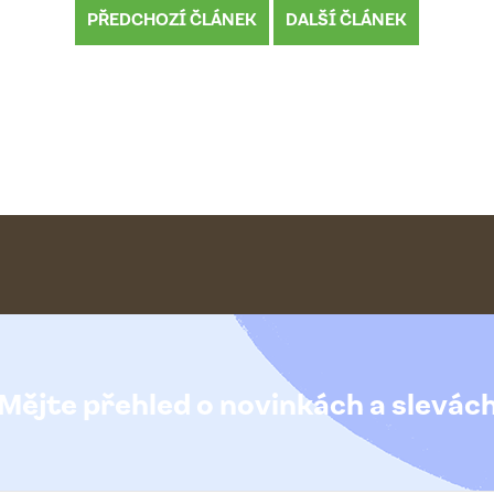
PŘEDCHOZÍ ČLÁNEK
DALŠÍ ČLÁNEK
Mějte přehled o novinkách
a slevác