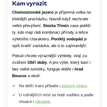
Kam vyrazit
Chomoutovské jezero
je příjemná volba na
klidnější procházku, hlavně když nechcete
velké převýšení.
Stezka Třesín
zase potěší
ty, kdo mají rádi kombinaci přírody a lehce
výletního charakteru.
Poniklý vodopád
je
spíš kratší zastávka, ale o to zajímavější.
Pokud chcete výraznější výhledy, stojí za
zvážení
Obří skály
. A pro výlet, který baví i
bez velké turistiky, funguje dobře i
hrad
Bouzov
a okolí.
Na delší trasu přibalte
cestovní misku
.
U rušnějších míst se hodí vodítko a podle
situace i
náhubek
.