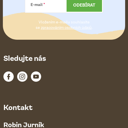
a
ODEBÍRAT
E-mail
t
Vložením e-mailu souhlasíte
í
se
zpracováním osobních údajů
.
Sledujte nás
Kontakt
Robin Jurník