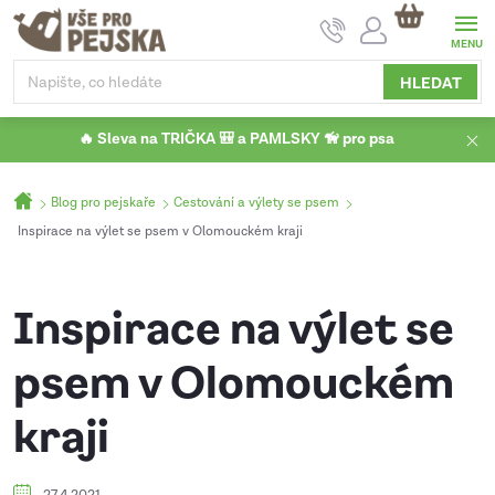
Přejít
NÁKUPNÍ
na
KOŠÍK
obsah
HLEDAT
🔥 Sleva na TRIČKA 🎒 a PAMLSKY 🦮 pro psa
Domů
Blog pro pejskaře
Cestování a výlety se psem
Inspirace na výlet se psem v Olomouckém kraji
Inspirace na výlet se
psem v Olomouckém
kraji