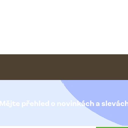
Mějte přehled o novinkách
a slevác