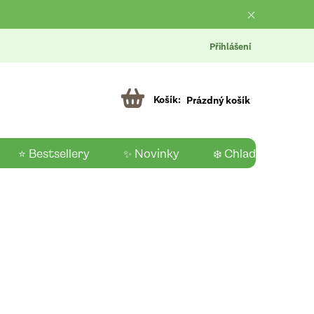
Přihlášení
Prázdný košík
⭐ Bestsellery
✨ Novinky
❄️ Chladící produk