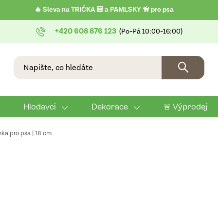
🔥 Sleva na TRIČKA 🎒 a PAMLSKY 🦮 pro psa
+420 608 876 123
Hlodavci
Dekorace
🚨 Výprodej
nka pro psa | 18 cm