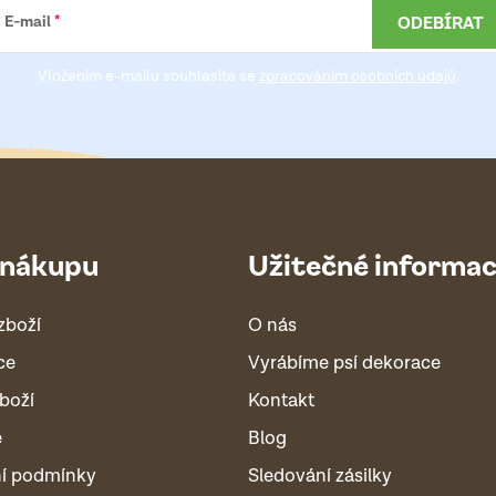
ODEBÍRAT
E-mail
Vložením e-mailu souhlasíte se
zpracováním osobních údajů
.
 nákupu
Užitečné informa
zboží
O nás
ce
Vyrábíme psí dekorace
boží
Kontakt
é
Blog
í podmínky
Sledování zásilky