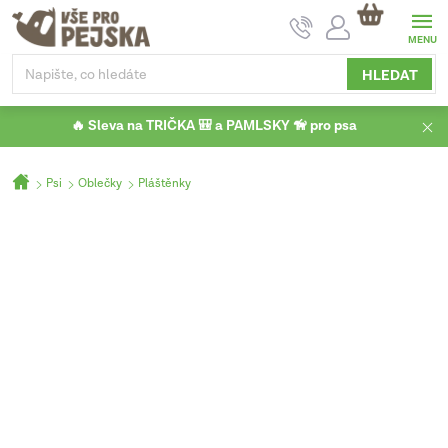
Přejít
NÁKUPNÍ
na
KOŠÍK
obsah
HLEDAT
🔥 Sleva na TRIČKA 🎒 a PAMLSKY 🦮 pro psa
Domů
Psi
Oblečky
Pláštěnky