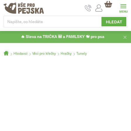
Přejít
NÁKUPNÍ
na
KOŠÍK
obsah
HLEDAT
🔥 Sleva na TRIČKA 🎒 a PAMLSKY 🦮 pro psa
Domů
Hlodavci
Věci pro křečky
Hračky
Tunely