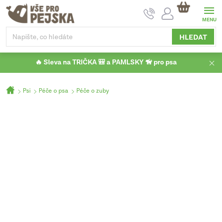
Přejít
NÁKUPNÍ
na
KOŠÍK
obsah
HLEDAT
🔥 Sleva na TRIČKA 🎒 a PAMLSKY 🦮 pro psa
Domů
Psi
Péče o psa
Péče o zuby