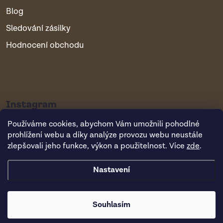
Blog
Sledování zásilky
Hodnocení obchodu
Instagram
Používáme cookies, abychom Vám umožnili pohodlné
prohlížení webu a díky analýze provozu webu neustále
zlepšovali jeho funkce, výkon a použitelnost. Více
zde
.
Nastavení
Copyright 2026
Vsepropejska.cz
. Všechna práva vyhrazena.
Souhlasím
Vytvořil Shoptet