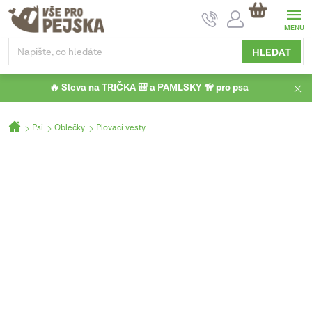
Přejít
NÁKUPNÍ
na
KOŠÍK
obsah
HLEDAT
🔥 Sleva na TRIČKA 🎒 a PAMLSKY 🦮 pro psa
Domů
Psi
Oblečky
Plovací vesty