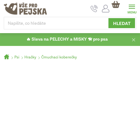
Přejít
NÁKUPNÍ
na
KOŠÍK
obsah
HLEDAT
🔥 Sleva na PELECHY a MISKY 🦮 pro psa
Domů
Psi
Hračky
Čmuchací koberečky