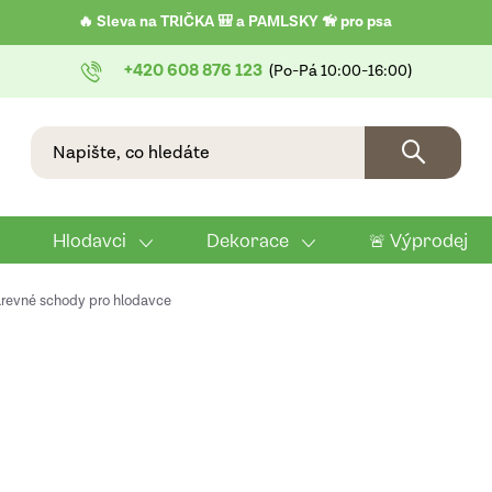
🔥 Sleva na TRIČKA 🎒 a PAMLSKY 🦮 pro psa
+420 608 876 123
Hlodavci
Dekorace
🚨 Výprodej
arevné schody pro hlodavce