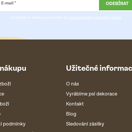
ODEBÍRAT
E-mail
Vložením e-mailu souhlasíte se
zpracováním osobních údajů
.
 nákupu
Užitečné informa
zboží
O nás
ce
Vyrábíme psí dekorace
boží
Kontakt
é
Blog
í podmínky
Sledování zásilky