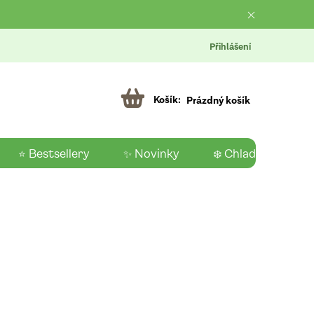
Přihlášení
Prázdný košík
⭐ Bestsellery
✨ Novinky
❄️ Chladící produk