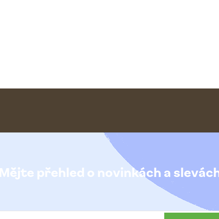
Mějte přehled o novinkách
a slevác