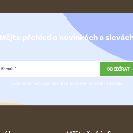
Mějte přehled o novinkách
a slevác
ODEBÍRAT
E-mail
Vložením e-mailu souhlasíte se
zpracováním osobních údajů
.