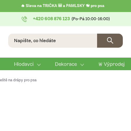
🔥 Sleva na TRIČKA 🎒 a PAMLSKY 🦮 pro psa
+420 608 876 123
Hlodavci
Dekorace
🚨 Výprodej
leště na drápy pro psa