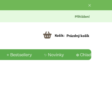
Přihlášení
Prázdný košík
⭐ Bestsellery
✨ Novinky
❄️ Chladící produk