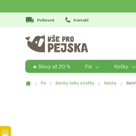
Přejít
na
obsah
Poštovné
Kontakt
Psi
Kočky
🔥 Slevy až 20 %
Psi
Batohy, tašky a košíky
Batohy
Batoh
Domů