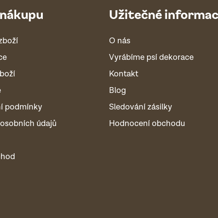
 nákupu
Užitečné informa
zboží
O nás
ce
Vyrábíme psí dekorace
boží
Kontakt
é
Blog
í podmínky
Sledování zásilky
osobních údajů
Hodnocení obchodu
chod