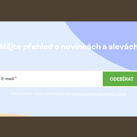
Mějte přehled o novinkách
a slevác
ODEBÍRAT
E-mail
Vložením e-mailu souhlasíte se
zpracováním osobních údajů
.