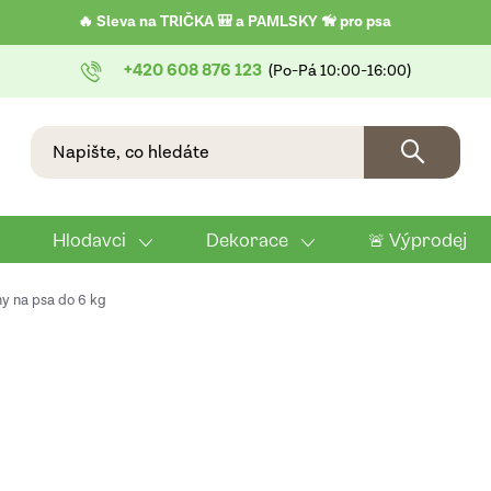
🔥 Sleva na TRIČKA 🎒 a PAMLSKY 🦮 pro psa
+420 608 876 123
Hlodavci
Dekorace
🚨 Výprodej
y na psa do 6 kg