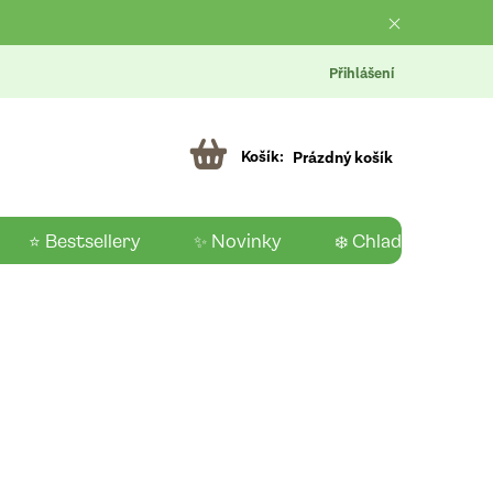
Přihlášení
Prázdný košík
⭐ Bestsellery
✨ Novinky
❄️ Chladící produk