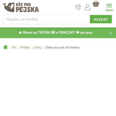
Přejít
NÁKUPNÍ
na
KOŠÍK
obsah
HLEDAT
🔥 Sleva na TRIČKA 🎒 a PAMLSKY 🦮 pro psa
Domů
Psi
Pelíšky
Deky
Deka pro psa do batohu