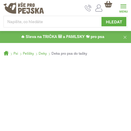
Přejít
NÁKUPNÍ
na
KOŠÍK
obsah
HLEDAT
🔥 Sleva na TRIČKA 🎒 a PAMLSKY 🦮 pro psa
Domů
Psi
Pelíšky
Deky
Deka pro psa do tašky