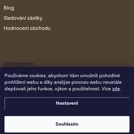
Blog
Sledování zásilky
Hodnocení obchodu
Instagram
Používáme cookies, abychom Vám umožnili pohodlné
prohlížení webu a díky analýze provozu webu neustále
zlepšovali jeho funkce, výkon a použitelnost. Více
zde
.
Nastavení
Copyright 2026
Vsepropejska.cz
. Všechna práva vyhrazena.
Souhlasím
Vytvořil Shoptet