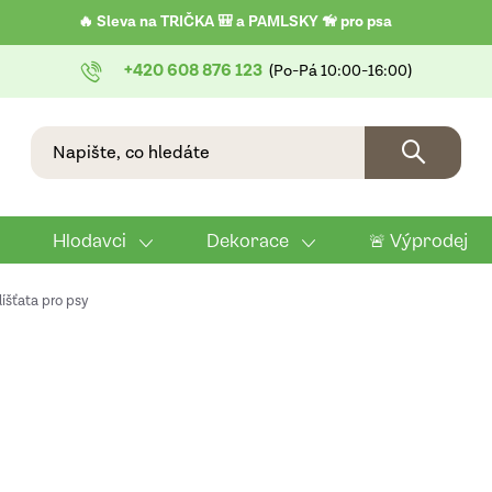
🔥 Sleva na TRIČKA 🎒 a PAMLSKY 🦮 pro psa
+420 608 876 123
Hlodavci
Dekorace
🚨 Výprodej
líšťata pro psy