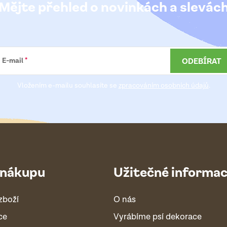
Mějte přehled o novinkách
a slevác
ODEBÍRAT
E-mail
Vložením e-mailu souhlasíte se
zpracováním osobních údajů
.
 nákupu
Užitečné informa
zboží
O nás
ce
Vyrábíme psí dekorace