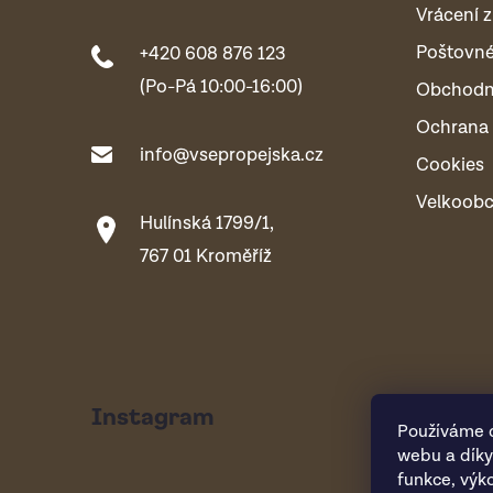
Vrácení z
Poštovn
+420 608 876 123
(Po-Pá 10:00-16:00)
Obchodn
Ochrana 
info@vsepropejska.cz
Cookies
Velkoob
Hulínská 1799/1,
767 01 Kroměříž
Instagram
Používáme c
webu a díky
funkce, výk