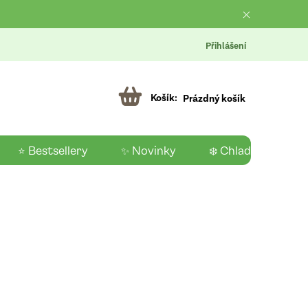
Přihlášení
Prázdný košík
⭐ Bestsellery
✨ Novinky
❄️ Chladící produk