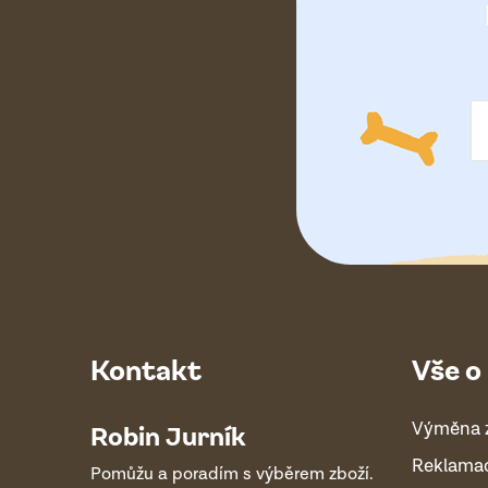
a
t
í
Kontakt
Vše o
Výměna 
Robin Jurník
Reklama
Pomůžu a poradím s výběrem zboží.