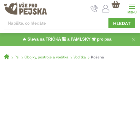
Přejít
NÁKUPNÍ
na
KOŠÍK
obsah
HLEDAT
🔥 Sleva na TRIČKA 🎒 a PAMLSKY 🦮 pro psa
Domů
Psi
Obojky, postroje a vodítka
Vodítka
Kožená