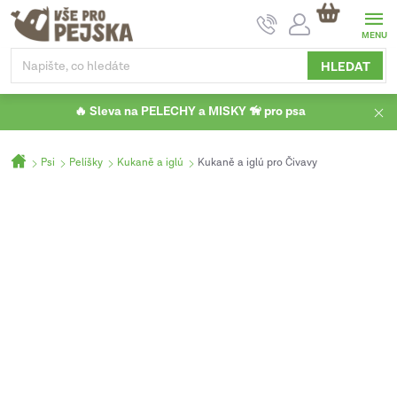
Přejít
NÁKUPNÍ
na
KOŠÍK
obsah
HLEDAT
🔥 Sleva na PELECHY a MISKY 🦮 pro psa
Domů
Psi
Pelíšky
Kukaně a iglú
Kukaně a iglú pro Čivavy