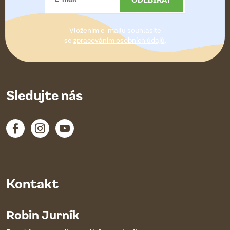
t
Vložením e-mailu souhlasíte
í
se
zpracováním osobních údajů
.
Sledujte nás
Kontakt
Robin Jurník