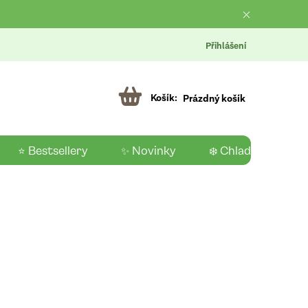
Přihlášení
Prázdný košík
⭐ Bestsellery
✨ Novinky
❄️ Chladící produk