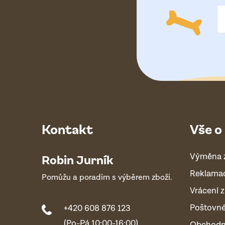
í
Kontakt
Vše o
Výměna 
Robin Jurník
Reklama
Pomůžu a poradím s výběrem zboží.
Vrácení z
Poštovn
+420 608 876 123
(Po-Pá 10:00-16:00)