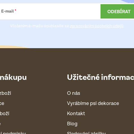
ODEBÍRAT
E-mail
Vložením e-mailu souhlasíte se
zpracováním osobních údajů
.
 nákupu
Užitečné informa
zboží
O nás
ce
Vyrábíme psí dekorace
boží
Kontakt
é
Blog