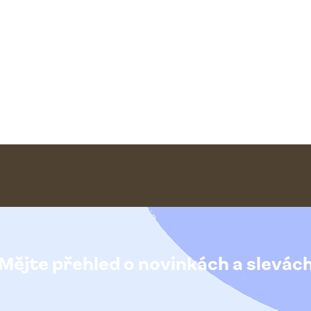
Mějte přehled o novinkách
a slevác