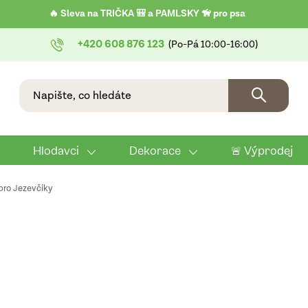
🔥 Sleva na TRIČKA 🎒 a PAMLSKY 🦮 pro psa
+420 608 876 123
Hlodavci
Dekorace
🚨 Výprodej
pro Jezevčíky