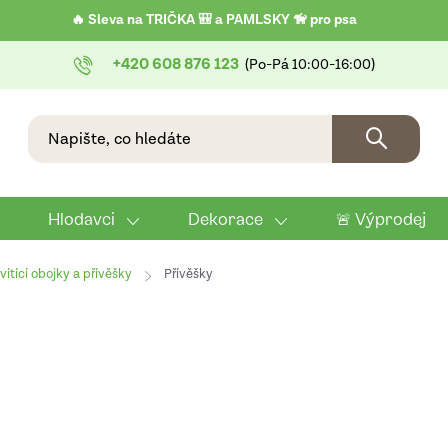
🔥 Sleva na TRIČKA 🎒 a PAMLSKY 🦮 pro psa
+420 608 876 123
Hlodavci
Dekorace
🚨 Výprodej
vítící obojky a přívěšky
Přívěšky