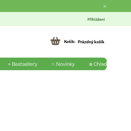
Přihlášení
Prázdný košík
⭐ Bestsellery
✨ Novinky
❄️ Chladící produk