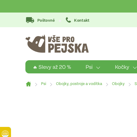
Přejít
na
obsah
Poštovné
Kontakt
Psi
Kočky
🔥 Slevy až 20 %
Psi
Obojky, postroje a vodítka
Obojky
S
Domů