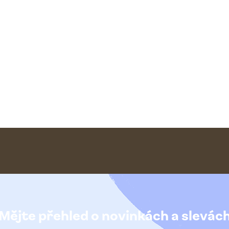
Mějte přehled o novinkách
a slevác