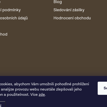
é
Blog
í podmínky
Sledování zásilky
osobních údajů
Hodnocení obchodu
chod
ookies, abychom Vám umožnili pohodlné prohlížení
S
 analýze provozu webu neustále zlepšovali jeho
on a použitelnost. Více
zde
.
í