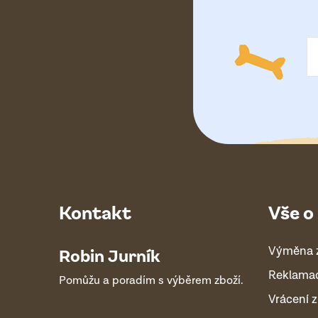
t
í
Kontakt
Vše o
Výměna 
Robin Jurník
Reklama
Pomůžu a poradím s výběrem zboží.
Vrácení z