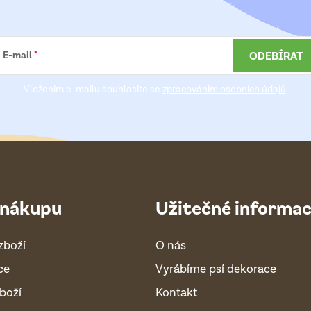
ODEBÍRAT
E-mail
Vložením e-mailu souhlasíte se
zpracováním osobních údajů
.
 nákupu
Užitečné informa
zboží
O nás
ce
Vyrábíme psí dekorace
boží
Kontakt