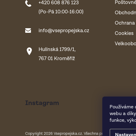
Poštovn
+420 608 876 123
(Po-Pá 10:00-16:00)
Obchodn
Ochrana 
info@vsepropejska.cz
Cookies
Velkoob
Hulínská 1799/1,
767 01 Kroměříž
Instagram
Používáme c
webu a díky
funkce, výk
Copyright 2026
Vsepropejska.cz
. Všechna práva vyhrazena.
Nastaven