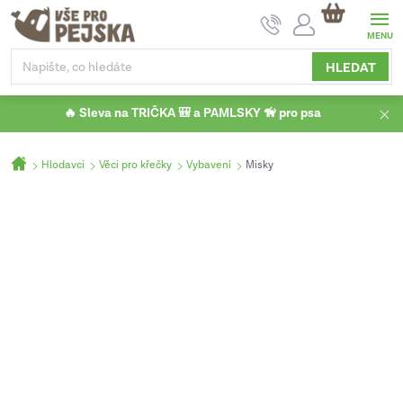
Přejít
NÁKUPNÍ
na
KOŠÍK
obsah
HLEDAT
🔥 Sleva na TRIČKA 🎒 a PAMLSKY 🦮 pro psa
Domů
Hlodavci
Věci pro křečky
Vybavení
Misky