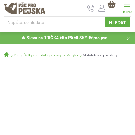
Přejít
NÁKUPNÍ
na
KOŠÍK
obsah
HLEDAT
🔥 Sleva na TRIČKA 🎒 a PAMLSKY 🦮 pro psa
Domů
Psi
Šátky a motýlci pro psy
Motýlci
Motýlek pro psy žlutý