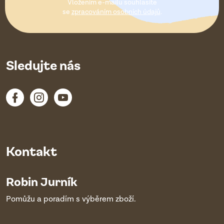
Vložením e-mailu souhlasíte
í
se
zpracováním osobních údajů
.
Sledujte nás
Kontakt
Robin Jurník
Pomůžu a poradím s výběrem zboží.