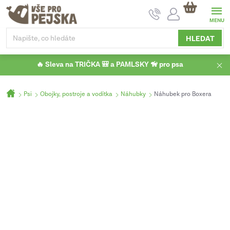
Přejít
NÁKUPNÍ
na
KOŠÍK
obsah
HLEDAT
🔥 Sleva na TRIČKA 🎒 a PAMLSKY 🦮 pro psa
Domů
Psi
Obojky, postroje a vodítka
Náhubky
Náhubek pro Boxera