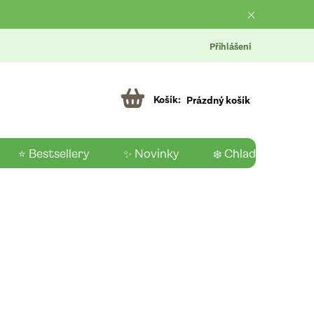
Přihlášení
Prázdný košík
⭐ Bestsellery
✨ Novinky
❄️ Chladící produk