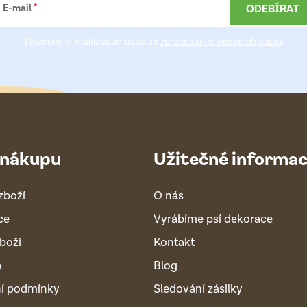
ODEBÍRAT
E-mail
Vložením e-mailu souhlasíte se
zpracováním osobních údajů
.
 nákupu
Užitečné informa
zboží
O nás
ce
Vyrábíme psí dekorace
boží
Kontakt
é
Blog
í podmínky
Sledování zásilky