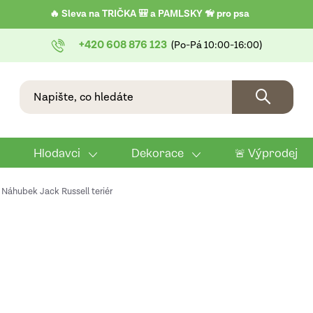
🔥 Sleva na TRIČKA 🎒 a PAMLSKY 🦮 pro psa
+420 608 876 123
Hlodavci
Dekorace
🚨 Výprodej
Náhubek Jack Russell teriér