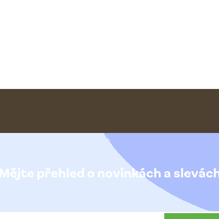
Mějte přehled o novinkách
a slevác