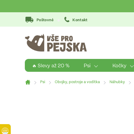
Přejít
na
obsah
Poštovné
Kontakt
Psi
Kočky
🔥 Slevy až 20 %
Psi
Obojky, postroje a vodítka
Náhubky
Domů