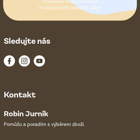
Vložením e-mailu souhlasíte
í
se
zpracováním osobních údajů
.
Sledujte nás
Kontakt
Robin Jurník
Pomůžu a poradím s výběrem zboží.