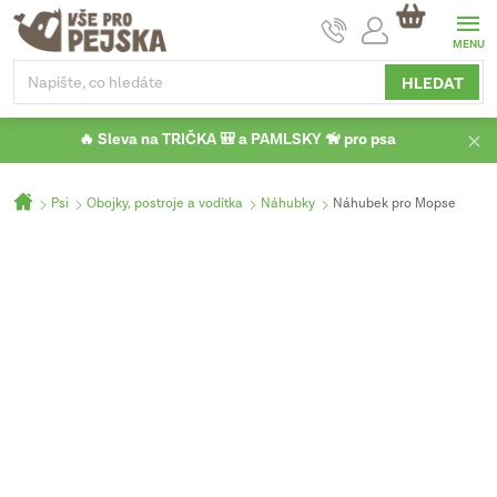
Přejít
NÁKUPNÍ
na
KOŠÍK
obsah
HLEDAT
🔥 Sleva na TRIČKA 🎒 a PAMLSKY 🦮 pro psa
Domů
Psi
Obojky, postroje a vodítka
Náhubky
Náhubek pro Mopse