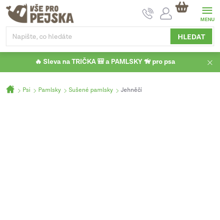
Přejít
NÁKUPNÍ
na
KOŠÍK
obsah
HLEDAT
🔥 Sleva na TRIČKA 🎒 a PAMLSKY 🦮 pro psa
Domů
Psi
Pamlsky
Sušené pamlsky
Jehněčí