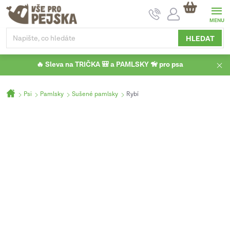
Přejít
NÁKUPNÍ
na
KOŠÍK
obsah
HLEDAT
🔥 Sleva na TRIČKA 🎒 a PAMLSKY 🦮 pro psa
Domů
Psi
Pamlsky
Sušené pamlsky
Rybí