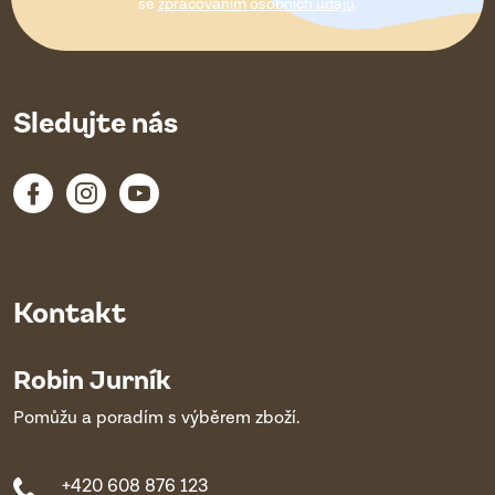
í
se
zpracováním osobních údajů
.
Sledujte nás
Kontakt
Robin Jurník
Pomůžu a poradím s výběrem zboží.
+420 608 876 123