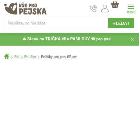
Přejít
NÁKUPNÍ
na
KOŠÍK
obsah
HLEDAT
🔥 Sleva na TRIČKA 🎒 a PAMLSKY 🦮 pro psa
Domů
Psi
Pelíšky
Pelíšky pro psy 65 cm