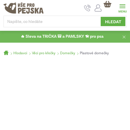
Přejít
NÁKUPNÍ
na
KOŠÍK
obsah
HLEDAT
🔥 Sleva na TRIČKA 🎒 a PAMLSKY 🦮 pro psa
Domů
Hlodavci
Věci pro křečky
Domečky
Plastové domečky